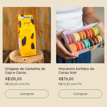
Drágeas de Castanha de
Macarons Sortidos da
Caju e Cacau
Cacau Noir
R$135,00
R$76,00
R$128,25
com
Pix
R$72,20
com
Pix