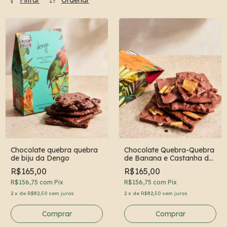
Filtrar
Ordenar
Chocolate quebra quebra
Chocolate Quebra-Quebra
de biju da Dengo
de Banana e Castanha da
Dengo
R$165,00
R$165,00
R$156,75
com
Pix
R$156,75
com
Pix
2
x
de
R$82,50
sem juros
2
x
de
R$82,50
sem juros