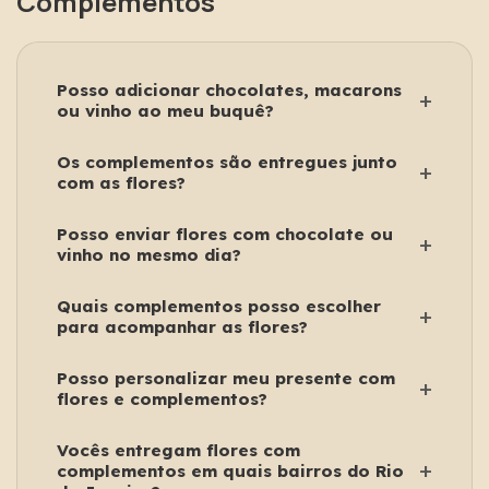
Complementos
Posso adicionar chocolates, macarons 
+
ou vinho ao meu buquê?
Sim. Você pode incluir complementos como 
Os complementos são entregues junto 
chocolates, macarons ou vinho diretamente na 
+
com as flores?
página do produto antes de finalizar a compra.
Sim. Todos os complementos são enviados junto 
Posso enviar flores com chocolate ou 
com o buquê ou arranjo, embalados com as 
+
vinho no mesmo dia?
caixas e sacolas das próprias marcas, pronta 
para presentear.
Sim. Oferecemos entrega no mesmo dia no Rio de 
Quais complementos posso escolher 
Janeiro, ideal para presentes de última hora com 
+
para acompanhar as flores?
flores e complementos.
Você pode escolher entre:

Posso personalizar meu presente com 
Chocolates Dengo

+
flores e complementos?
Macarons Cacau Noir

Vinhos Cão Perdigueiro

Sim. Você pode montar sua combinação 
Vocês entregam flores com 
escolhendo o buquê ou arranjo e adicionando os 
Todos selecionados para harmonizar com flores.
+
complementos em quais bairros do Rio 
complementos disponíveis.