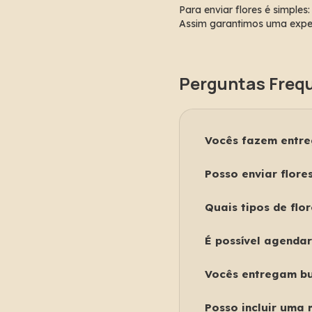
Para enviar flores é simples
Assim garantimos uma exper
Perguntas Frequ
Vocês fazem entre
Sim. A Balaio de Flore
Posso enviar flor
todo cuidado para que
Sim. Nossa floricultur
Quais tipos de flo
de última hora
Trabalhamos com buquês
É possível agendar
(caixa de flores).
Sim. Você pode escolh
Vocês entregam bu
especiais.
Sim. Produzimos buquê
Posso incluir uma
diferentes ocasiões.