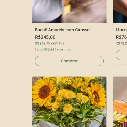
Buquê Amarelo com Girassol
Macar
R$245,00
R$76
R$232,75
com
Pix
R$72,
2
x
de
R$122,50
sem juros
Comprar