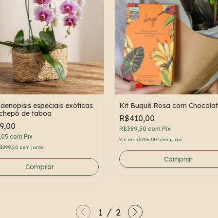
laenopisis especiais exóticas
Kit Buquê Rosa com Chocola
chepô de taboa
R$410,00
9,00
R$389,50
com
Pix
,05
com
Pix
2
x
de
R$205,00
sem juros
$299,50
sem juros
1
/
2