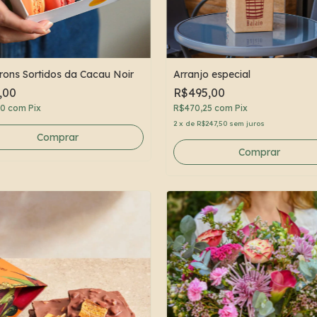
ons Sortidos da Cacau Noir
Arranjo especial
,00
R$495,00
20
com
Pix
R$470,25
com
Pix
2
x
de
R$247,50
sem juros
Comprar