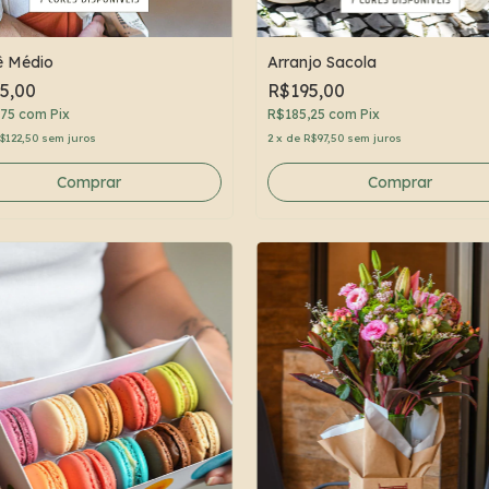
ê Médio
Arranjo Sacola
5,00
R$195,00
,75
com
Pix
R$185,25
com
Pix
$122,50
sem juros
2
x
de
R$97,50
sem juros
Comprar
Comprar