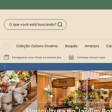
Coleção Outono Inverno
Buquês
Arranjos
Cai
Entregamos suas flores no mesmo dia
Conheça nossas lojas
Início
/
Floricultura na zona Sul
/
Floricultura no Jardim Botâni
Floricultura no Jardim Bo