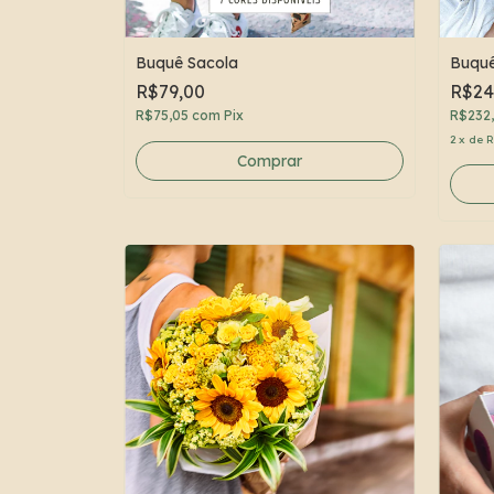
Buquê Sacola
Buqu
R$79,00
R$24
R$75,05
com
Pix
R$232
2
x
de
R
Comprar