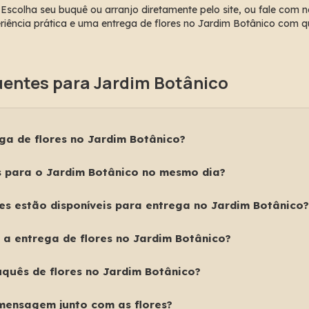
: Escolha seu buquê ou arranjo diretamente pelo site, ou fale com 
iência prática e uma entrega de flores no Jardim Botânico com q
entes para Jardim Botânico
ga de flores no Jardim Botânico?
s realiza entrega de flores no Jardim Botânico, levando buquês e a
es para o Jardim Botânico no mesmo dia?
 cheguem impecáveis ao destino.
a oferece entrega rápida de flores no Jardim Botânico, ideal para s
res estão disponíveis para entrega no Jardim Botânico?
 de flores naturais, arranjos em vasos, orquídeas Phalaenopsis, t
 a entrega de flores no Jardim Botânico?
er a entrega agendada, perfeita para aniversários, comemorações 
quês de flores no Jardim Botânico?
s com flores frescas da estação, preparados com cuidado para p
 mensagem junto com as flores?