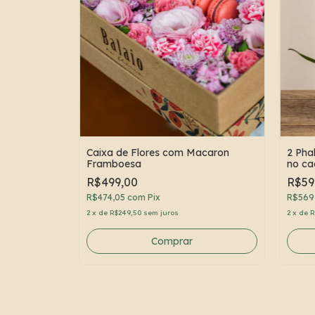
Caixa de Flores com Macaron
2 Pha
Framboesa
no ca
R$499,00
R$59
R$474,05
com
Pix
R$569
2
x
de
R$249,50
sem juros
2
x
de
R