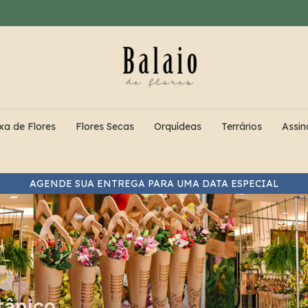
xa de Flores
Flores Secas
Orquídeas
Terrários
Assin
ENTREGA PARA O MESMO DIA NOS PEDIDOS FEITOS ATÉ ÀS 12
co
tânico