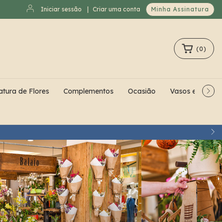
Iniciar sessão
|
Criar uma conta
Minha Assinatura
(
0
)
atura de Flores
Complementos
Ocasião
Vasos e Cache
H