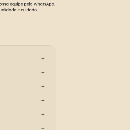
nossa equipe pelo WhatsApp. 
ualidade e cuidado.
+
rranjos frescos com 
+
urpresas ou presentes 
+
errários e flower box 
+
e outras ocasiões 
+
resentear em 
+