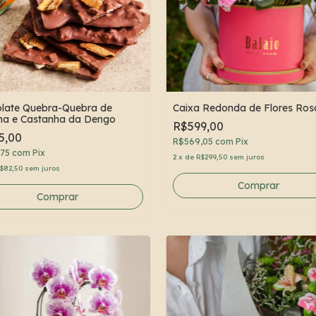
late Quebra-Quebra de
Caixa Redonda de Flores Ros
a e Castanha da Dengo
R$599,00
5,00
R$569,05
com
Pix
,75
com
Pix
2
x
de
R$299,50
sem juros
$82,50
sem juros