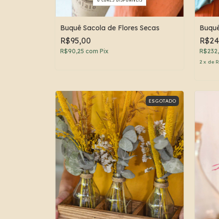
Buquê Sacola de Flores Secas
Buquê
R$95,00
R$24
R$90,25
com
Pix
R$232
2
x
de
R
ESGOTADO