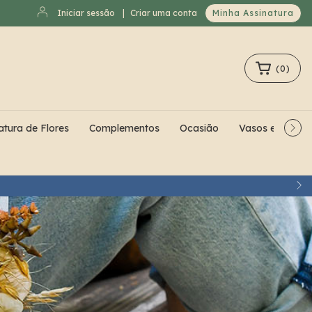
Iniciar sessão
|
Criar uma conta
Minha Assinatura
(
0
)
atura de Flores
Complementos
Ocasião
Vasos e Cache
H