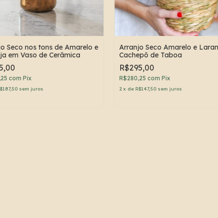
jo Seco nos tons de Amarelo e
Arranjo Seco Amarelo e Laran
ja em Vaso de Cerâmica
Cachepô de Taboa
5,00
R$295,00
,25
com
Pix
R$280,25
com
Pix
$187,50
sem juros
2
x
de
R$147,50
sem juros