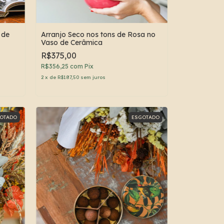
 de
Arranjo Seco nos tons de Rosa no
Vaso de Cerâmica
R$375,00
R$356,25
com
Pix
2
x
de
R$187,50
sem juros
OTADO
ESGOTADO