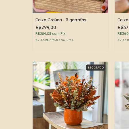
Caixa Graúna - 3 garrafas
Caixa
R$299,00
R$37
R$284,05
com
Pix
R$360
2
x
de
R$149,50
sem juros
2
x
de
R
ESGOTADO