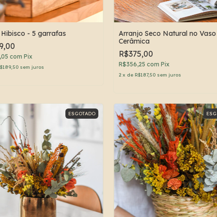
 Hibisco - 5 garrafas
Arranjo Seco Natural no Vaso
Cerâmica
9,00
R$375,00
,05
com
Pix
R$356,25
com
Pix
$189,50
sem juros
2
x
de
R$187,50
sem juros
ESGOTADO
ESG