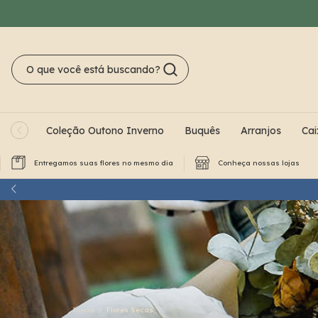
Coleção Outono Inverno
Buquês
Arranjos
Cai
Entregamos suas flores no mesmo dia
Conheça nossas lojas
Início
/
Flores Secas