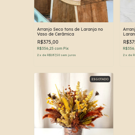
Arranjo Seco tons de Laranja no
Arran
Vaso de Cerâmica
Laran
R$375,00
R$37
R$356,25
com
Pix
R$356
2
x
de
R$187,50
sem juros
2
x
de
R
ESGOTADO