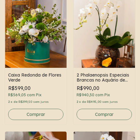
Caixa Redonda de Flores
2 Phalaenopsis Especiais
Verde
Brancas no Aquário de
Vidro
R$599,00
R$990,00
R$569,05
com
Pix
R$940,50
com
Pix
2
x
de
R$299,50
sem juros
2
x
de
R$495,00
sem juros