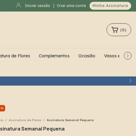
Iniciar sessão
|
Criar uma conta
Minha Assinatura
(
0
)
atura de Flores
Complementos
Ocasião
Vasos e Cache
TÉ ÀS 12H
5
%
cio
/
Assinatura de Flores
/
Assinatura Semanal Pequena
sinatura Semanal Pequena