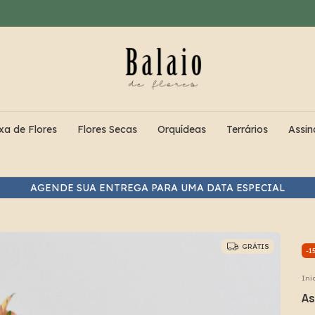
xa de Flores
Flores Secas
Orquídeas
Terrários
Assin
ENTREGA PARA O MESMO DIA NOS PEDIDOS FEITOS A
GRÁTIS
-
1
Iní
As