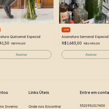
-
15
%
natura Quinzenal Especial
Assinatura Semanal Especial
41,50
R$1.683,00
R$990,00
R$1.980,00
Assinar
Assinar
ntos
Links Úteis
Entre em cont
5521951017400
no Inverno
Onde nos Encontrar