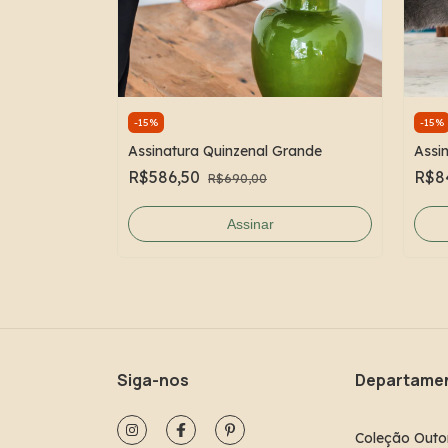
-
15
%
-
15
%
Assinatura Quinzenal Grande
Assi
R$586,50
R$8
R$690,00
Assinar
Siga-nos
Departame
Coleção Outo