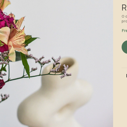
R
O 
pr
Fr