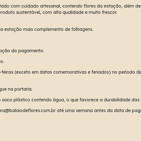
do com cuidado artesanal, contendo flores da estação, além de f
roduto sustentável, com alta qualidade e muito frescor.
 da estação mais complemento de folhagens.
rmação do pagamento.
s.
-feiras (exceto em datas comemorativas e feriados) no período de
ue na portaria.
saco plástico contendo água, o que favorece a durabilidade das f
ura@balaiodeflores.com.br
até uma semana antes da data de paga