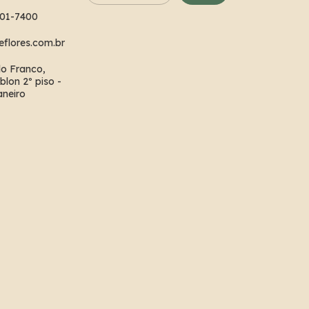
101-7400
flores.com.br
lo Franco,
blon 2º piso -
aneiro