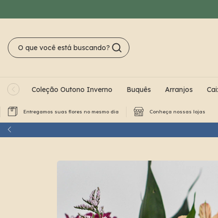
Coleção Outono Inverno
Buquês
Arranjos
Cai
Entregamos suas flores no mesmo dia
Conheça nossas lojas