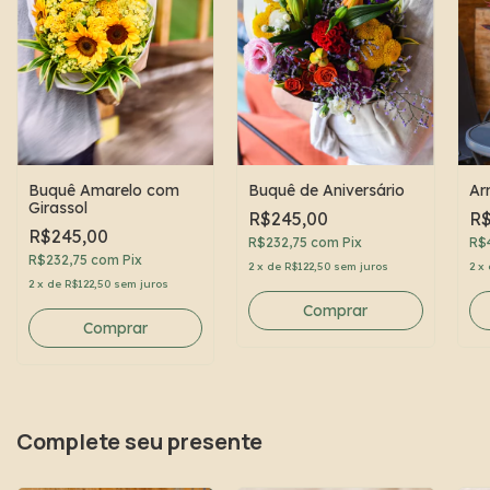
Buquê Amarelo com
Buquê de Aniversário
Ar
Girassol
R$245,00
R$
R$245,00
R$232,75
com
Pix
R$
R$232,75
com
Pix
2
x
de
R$122,50
sem juros
2
x
2
x
de
R$122,50
sem juros
Comprar
Complete seu presente