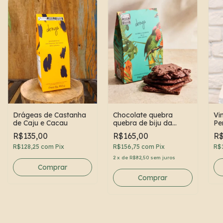
Drágeas de Castanha
Chocolate quebra
Vi
de Caju e Cacau
quebra de biju da
Pe
Dengo
Sa
R$135,00
R$165,00
R$
R$128,25
com
Pix
R$156,75
com
Pix
R$
2
x
de
R$82,50
sem juros